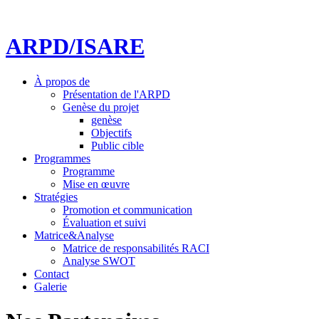
ARPD/ISARE
À propos de
Présentation de l'ARPD
Genèse du projet
genèse
Objectifs
Public cible
Programmes
Programme
Mise en œuvre
Stratégies
Promotion et communication
Évaluation et suivi
Matrice&Analyse
Matrice de responsabilités RACI
Analyse SWOT
Contact
Galerie